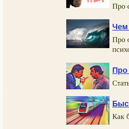
Про 
Чем
Про 
псих
Про
Стат
Быс
Как 