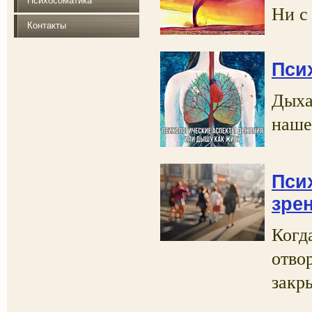
Психосоматика
Ни с
Контакты
Пси
Дыха
наше
Пси
зре
Когд
отво
закр