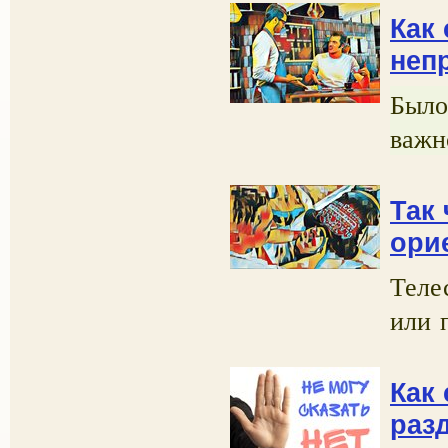
Как
неп
Было
важн
Так 
ори
Теле
или 
Как
раз