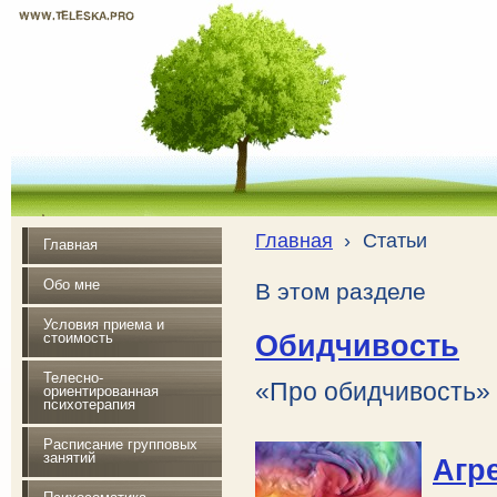
WWW.TELESKA.PRO
Почувствуй радость жизни
Главная
›
Статьи
Главная
Обо мне
В этом разделе
Условия приема и
Обидчивость
стоимость
Телесно-
«Про обидчивость»
ориентированная
психотерапия
Расписание групповых
занятий
Агр