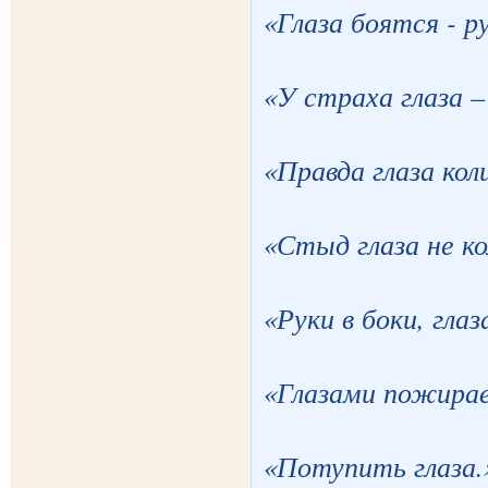
«Глаза боятся - р
«У страха глаза –
«Правда глаза кол
«Стыд глаза не к
«Руки в боки, глаз
«Глазами пожира
«Потупить глаза.