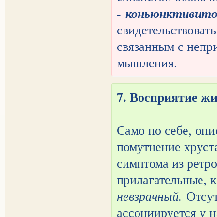
коньюнктивит
-
свидетельствовать
связанным с непр
мышления.
7. Восприятие ж
Само по себе, опи
помутнение хруста
симптома из ретр
прилагательные, 
невзрачный.
Отсут
ассоциируется у н