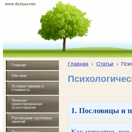
WWW.TELESKA.PRO
Почувствуй радость жизни
Главная
›
Статьи
›
Пси
Главная
Обо мне
Психологичес
Условия приема и
стоимость
Телесно-
ориентированная
1. Пословицы и 
психотерапия
Расписание групповых
занятий
Как известно, все