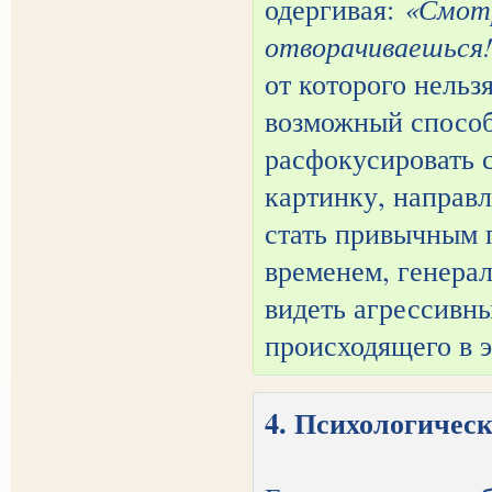
одергивая:
«Смотр
отворачиваешься
от которого нельз
возможный способ
расфокусировать 
картинку, направл
стать привычным 
временем, генера
видеть агрессивны
происходящего в э
4. Психологичес