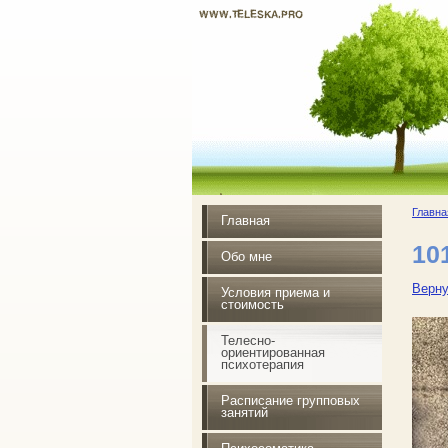
WWW.TELESKA.PRO
Почувствуй радость жизни
Главна
Главная
10
Обо мне
Верну
Условия приема и
стоимость
Телесно-
ориентированная
психотерапия
Расписание групповых
занятий