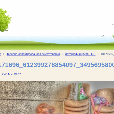
я
›
Телесно-ориентированная психотерапия
›
Фотографии групп ТОП
›
10171696
171696_612399278854097_349569580
ться к списку