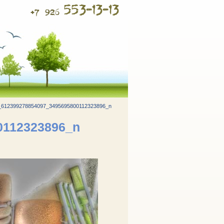
553-13-13
+7 926
_612399278854097_3495695800112323896_n
0112323896_n