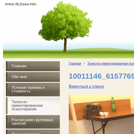
WWW.TELESKA.PRO
Почувствуй радость жизни
Главная
›
Телесно-ориентированная пс
Главная
10011146_615776
Обо мне
Вернуться к списку
Условия приема и
стоимость
Телесно-
ориентированная
психотерапия
Расписание групповых
занятий