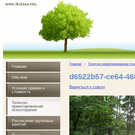
WWW.TELESKA.PRO
Почувствуй радость жизни
Главная
›
Телесно-ориентированная пс
Главная
d6522b57-ce64-46
Обо мне
Вернуться к списку
Условия приема и
стоимость
Телесно-
ориентированная
психотерапия
Расписание групповых
занятий