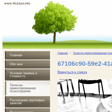
WWW.TELESKA.PRO
Почувствуй радость жизни
Главная
›
Телесно-ориентированная пс
Главная
67106c90-59e2-41
Обо мне
Вернуться к списку
Условия приема и
стоимость
Телесно-
ориентированная
психотерапия
Расписание групповых
занятий