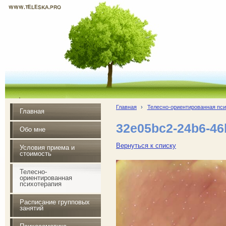
WWW.TELESKA.PRO
Почувствуй радость жизни
Главная
›
Телесно-ориентированная пс
Главная
32e05bc2-24b6-46
Обо мне
Вернуться к списку
Условия приема и
стоимость
Телесно-
ориентированная
психотерапия
Расписание групповых
занятий