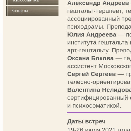
Психосоматика
Александр Андреев
гештальт-терапевт, т
Контакты
ассоциированный тре
психодрамы. Препода
Юлия Андреева
— пс
института гештальта 
арт-гештальту. Препо
Оксана Бокова
— пед
ассистент Московског
Сергей Сергеев
— пр
телесно-ориентирова
Валентина Нелидов
сертифицированный с
и психосоматикой.
Даты встреч
19-26 июля 2021 года