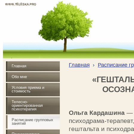
WWW.TELESKA.PRO
Почувствуй радость жизни
Главная
›
Расписание г
Главная
Обо мне
«ГЕШТАЛЬ
ОСОЗН
Условия приема и
стоимость
Телесно-
ориентированная
психотерапия
Ольга Кардашина
— 
психодрама-терапевт
Расписание групповых
занятий
гештальта и психодра